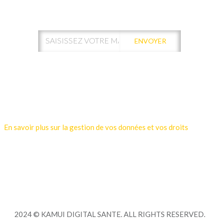
NEWSLETTER !
ENVOYER
Votre adresse de messagerie est uniquement utilisée pour vous
envoyer les lettres d'information de Kamui Digital Santé.
Vous pouvez à tout moment utiliser le lien de désabonnement
intégré dans la newsletter.
En savoir plus sur la gestion de vos données et vos droits
2024 © KAMUI DIGITAL SANTE. ALL RIGHTS RESERVED.