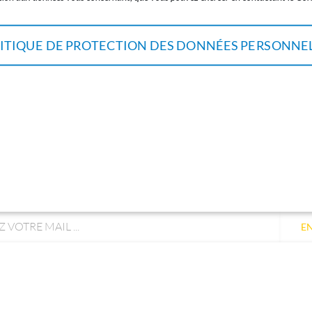
ITIQUE DE PROTECTION DES DONNÉES PERSONNE
EZ-VOUS À NOTRE
NEWSLE
E
t uniquement utilisée pour vous envoyer les lettres d'info
iser le lien de désabonnement intégré dans la newsletter.