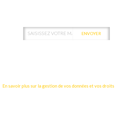
ABONNEZ-VOUS À NOTRE
NEWSLETTER !
ENVOYER
Votre adresse de messagerie est uniquement utilisée pour vous
envoyer les lettres d'information de Kamui Digital Santé.
Vous pouvez à tout moment utiliser le lien de désabonnement
intégré dans la newsletter.
En savoir plus sur la gestion de vos données et vos droits