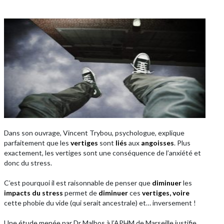
Dans son ouvrage, Vincent Trybou, psychologue, explique
parfaitement que les
vertiges
sont
liés
aux
angoisses
. Plus
exactement, les vertiges sont une conséquence de l’anxiété et
donc du stress.
C’est pourquoi il est raisonnable de penser que
diminuer
les
impacts du stress
permet de
diminuer
ces
vertiges, voire
cette phobie du vide (qui serait ancestrale) et… inversement !
Une étude menée par Dr Malbos à l’APHM de Marseille justifie