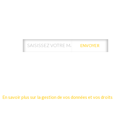
ABONNEZ-VOUS À NOTRE
NEWSLETTER !
ENVOYER
Votre adresse de messagerie est uniquement utilisée pour vous
envoyer les lettres d'information de Kamui Digital Santé.
Vous pouvez à tout moment utiliser le lien de désabonnement
intégré dans la newsletter.
En savoir plus sur la gestion de vos données et vos droits