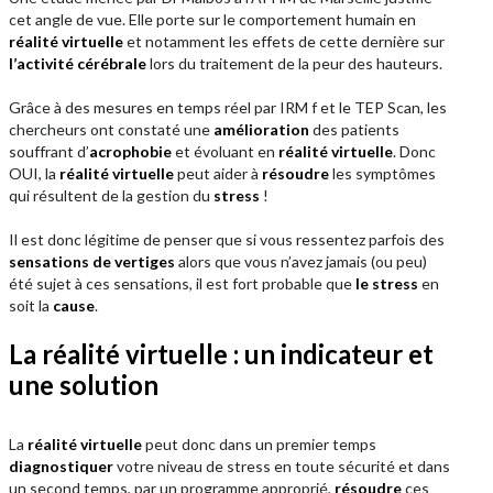
cet angle de vue. Elle porte sur le comportement humain en
réalité virtuelle
et notamment les effets de cette dernière sur
l’activité cérébrale
lors du traitement de la peur des hauteurs.
Grâce à des mesures en temps réel par IRM f et le TEP Scan, les
chercheurs ont constaté une
amélioration
des patients
souffrant d’
acrophobie
et évoluant en
réalité virtuelle
. Donc
OUI, la
réalité virtuelle
peut aider à
résoudre
les symptômes
qui résultent de la gestion du
stress
!
Il est donc légitime de penser que si vous ressentez parfois des
sensations de vertiges
alors que vous n’avez jamais (ou peu)
été sujet à ces sensations, il est fort probable que
le stress
en
soit la
cause
.
La réalité virtuelle : un indicateur et
une solution
La
réalité virtuelle
peut donc dans un premier temps
diagnostiquer
votre niveau de stress en toute sécurité et dans
un second temps, par un programme approprié,
résoudre
ces