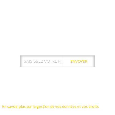
ABONNEZ-VOUS À NOTRE
NEWSLETTER !
ENVOYER
Votre adresse de messagerie est uniquement utilisée pour vous
envoyer les lettres d'information de Kamui Digital Santé.
Vous pouvez à tout moment utiliser le lien de désabonnement
intégré dans la newsletter.
En savoir plus sur la gestion de vos données et vos droits