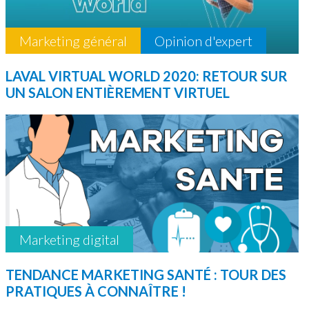
Marketing général
Opinion d'expert
LAVAL VIRTUAL WORLD 2020: RETOUR SUR
UN SALON ENTIÈREMENT VIRTUEL
Marketing digital
TENDANCE MARKETING SANTÉ : TOUR DES
PRATIQUES À CONNAÎTRE !