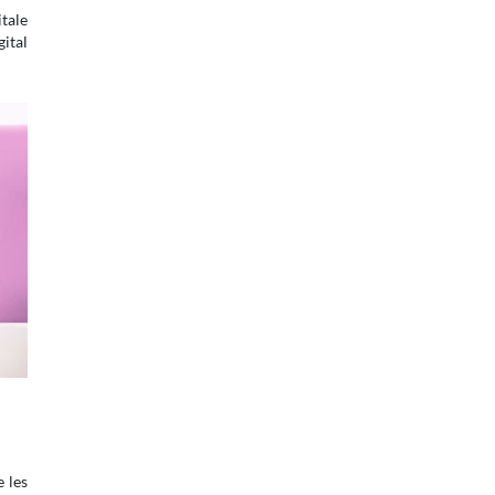
itale
gital
 les