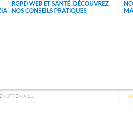
RGPD WEB ET SANTÉ, DÉCOUVREZ
NO
’IA
NOS CONSEILS PRATIQUES
MA
EZ-VOUS À NOTRE
NEWSLE
E
t uniquement utilisée pour vous envoyer les lettres d'info
iser le lien de désabonnement intégré dans la newsletter.