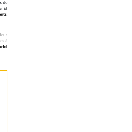
es de
e. Et
nts.
leur
es à
riel