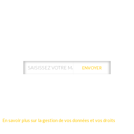
ABONNEZ-VOUS À NOTRE
NEWSLETTER !
ENVOYER
Votre adresse de messagerie est uniquement utilisée pour vous
envoyer les lettres d'information de Kamui Digital Santé.
Vous pouvez à tout moment utiliser le lien de désabonnement
intégré dans la newsletter.
En savoir plus sur la gestion de vos données et vos droits