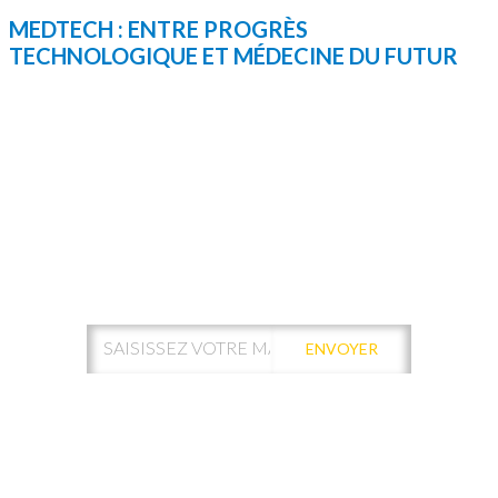
MEDTECH : ENTRE PROGRÈS
TECHNOLOGIQUE ET MÉDECINE DU FUTUR
ABONNEZ-VOUS À NOTRE
NEWSLETTER !
ENVOYER
Votre adresse de messagerie est uniquement utilisée pour vous
envoyer les lettres d'information de Kamui Digital Santé.
Vous pouvez à tout moment utiliser le lien de désabonnement