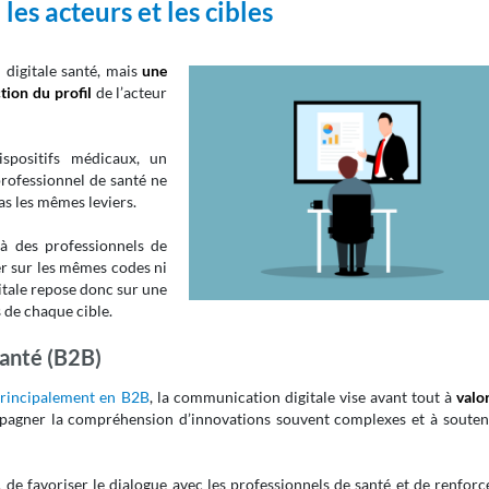
les acteurs et les cibles
 digitale santé, mais
une
tion du profil
de l’acteur
spositifs médicaux, un
rofessionnel de santé ne
as les mêmes leviers.
 des professionnels de
er sur les mêmes codes ni
itale repose donc sur une
s de chaque cible.
santé (B2B)
principalement en B2B
, la communication digitale vise avant tout à
valo
pagner la compréhension d’innovations souvent complexes et à souteni
, de favoriser le dialogue avec les professionnels de santé et de renforc