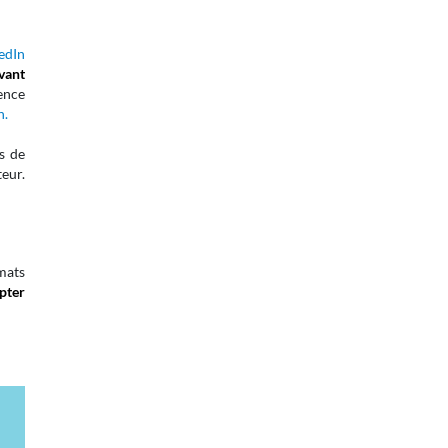
edIn
avant
sence
n.
es de
teur.
rmats
pter