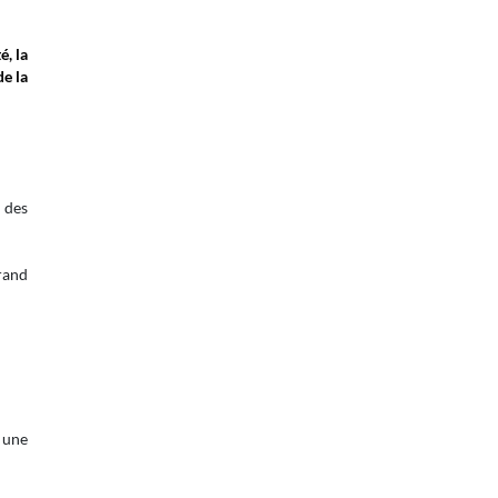
é, la
de la
 des
grand
 une