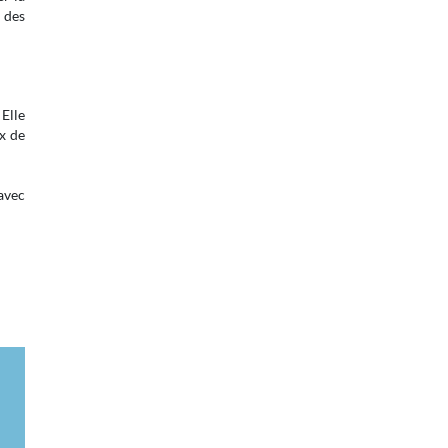
 des
Elle
ux de
 avec