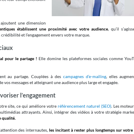
t ajoutent une dimension
entiques établissent une proximité avec votre audience
, qu’il s’agis
a crédibilité et l’engagement envers votre marque.
ciaux
al pour le partage !
Elle domine les plateformes sociales comme YouT
itent au partage. Couplées à des
campagnes d’e-mailing
, elles augmen
 de vos messages et atteignant une audience plus large et engagée.
voriser l’engagement
tre site, ce qui améliore votre
référencement naturel (SEO)
. Les moteur
ultimédias attrayants. Ainsi, intégrer des vidéos à votre stratégie mark
 qualité.
’attention des internautes,
les incitant à rester plus longtemps sur votre 