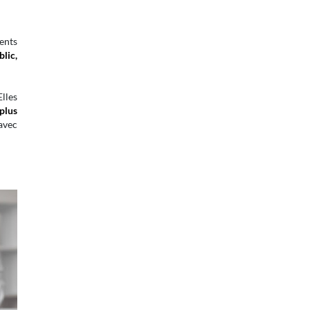
ients
blic,
lles
 plus
avec