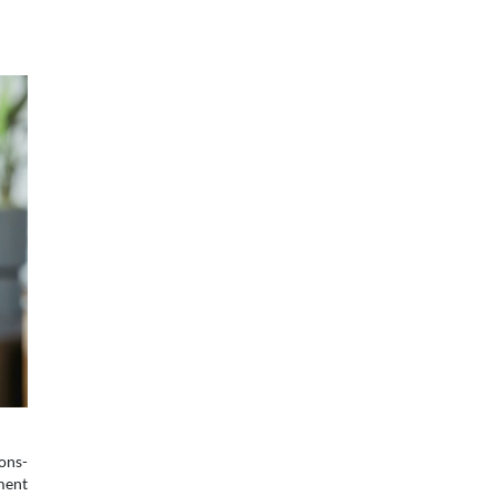
ions-
ment