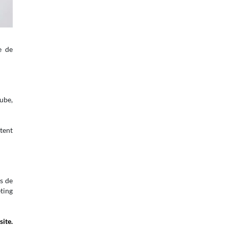
se de
ube,
tent
s de
eting
site.