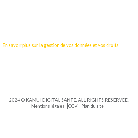
Votre adresse de messagerie est uniquement utilisée pour vous
envoyer les lettres d'information de Kamui Digital Santé.
Vous pouvez à tout moment utiliser le lien de désabonnement
intégré dans la newsletter.
En savoir plus sur la gestion de vos données et vos droits
2024 © KAMUI DIGITAL SANTE. ALL RIGHTS RESERVED.
Mentions légales
CGV
Plan du site