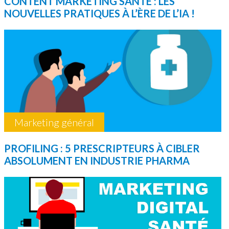
CONTENT MARKETING SANTÉ : LES
NOUVELLES PRATIQUES À L’ÈRE DE L’IA !
Marketing général
PROFILING : 5 PRESCRIPTEURS À CIBLER
ABSOLUMENT EN INDUSTRIE PHARMA