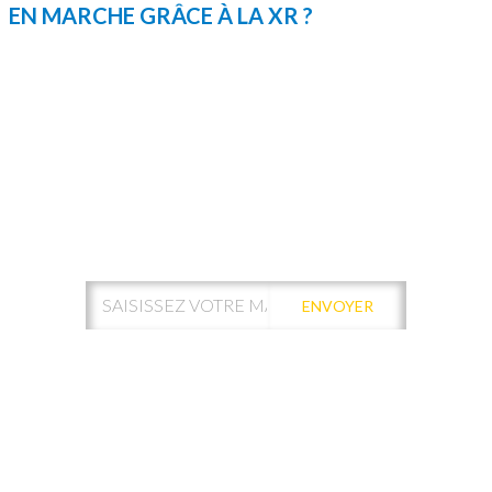
EN MARCHE GRÂCE À LA XR ?
ABONNEZ-VOUS À NOTRE
NEWSLETTER !
ENVOYER
Votre adresse de messagerie est uniquement utilisée pour vous
envoyer les lettres d'information de Kamui Digital Santé.
Vous pouvez à tout moment utiliser le lien de désabonnement
intégré dans la newsletter.